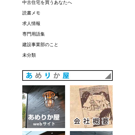
中古住宅を買うあなたへ
読書メモ
求人情報
専門用語集
建設事業部のこと
未分類
あめりか
あめりか屋WEBサイト
会社概要
建築例
お問い合