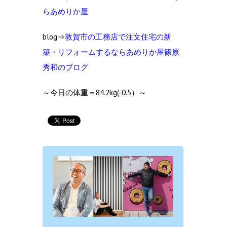
らあめりか屋
blog⇒
敦賀市の工務店で注文住宅の新
築・リフォームするならあめりか屋篠原
秀和のブログ
～今日の体重＝84.2kg(-0.5）～