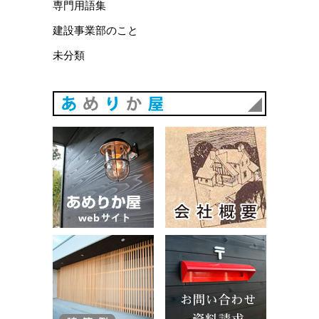
専門用語集
建設事業部のこと
未分類
あめりか
あめりか屋WEBサイト
会社概要
建築例
お問い合