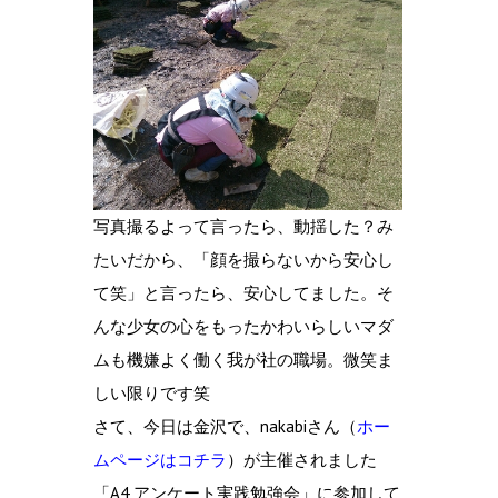
写真撮るよって言ったら、動揺した？み
たいだから、「顔を撮らないから安心し
て笑」と言ったら、安心してました。そ
んな少女の心をもったかわいらしいマダ
ムも機嫌よく働く我が社の職場。微笑ま
しい限りです笑
さて、今日は金沢で、nakabiさん（
ホー
ムページはコチラ
）が主催されました
「A4 アンケート実践勉強会」に参加して