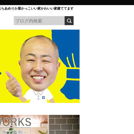
ならあめりか屋かっこいい家かわいい家建ててます