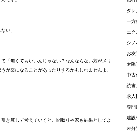
ダレ
一方
らない」
エク
シノ
」
お友
して『無くてもいいんじゃない？なんならない方がメリ
太陽
ほうが楽になることがあったりするかもしれませんよ。
中古
読書
求人
専門
建設
と引き算して考えていくと、間取りや家も結果としてよ
未分