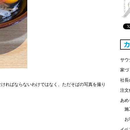
サウ
家づ
社長
なければならないわけではなく、ただそばの写真を撮り
注文
あめ
施
お
イベ