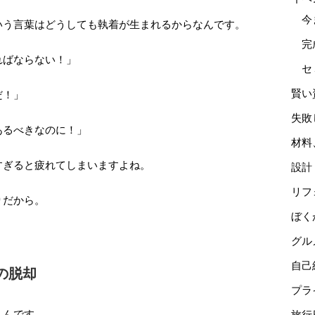
今
いう言葉はどうしても執着が生まれるからなんです。
完
ればならない！」
セ
賢い
だ！」
失敗
あるべきなのに！」
材料
すぎると疲れてしまいますよね。
設計
リフ
りだから。
ぼく
グル
自己
の脱却
プラ
うんです。
旅行