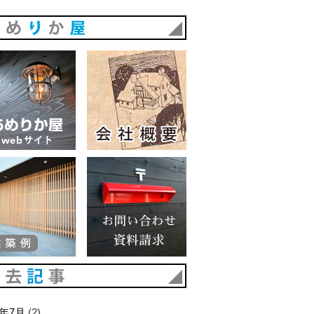
あめりか屋
あめりか屋WEBサイト
会社概要
建築例
お問い合わせ 資料請求
過去記事
6年7月
(2)