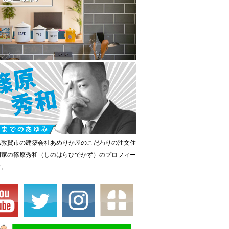
県敦賀市の建築会社あめりか屋のこだわりの注文住
門家の篠原秀和（しのはらひでかず）のプロフィー
す。