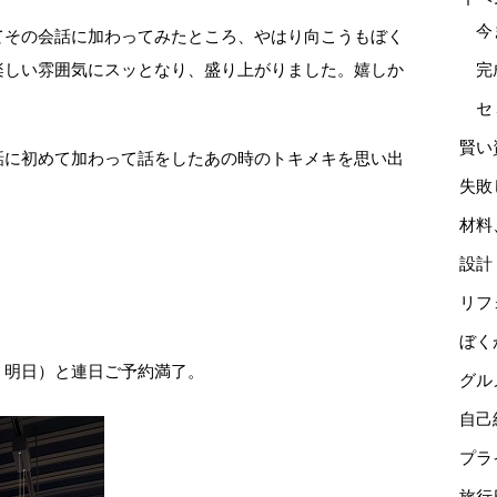
今
てその会話に加わってみたところ、やはり向こうもぼく
楽しい雰囲気にスッとなり、盛り上がりました。嬉しか
完
セ
賢い
話に初めて加わって話をしたあの時のトキメキを思い出
失敗
材料
設計
リフ
ぼく
、明日）と連日ご予約満了。
グル
自己
プラ
旅行