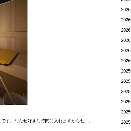
202
202
202
202
202
202
202
202
202
202
202
うです。なんせ好きな時間に入れますからね～。
202