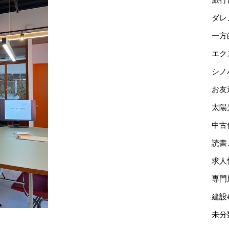
ダレ
一方
エク
シノ
お友
太陽
中古
読書
求人
専門
建設
未分