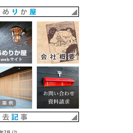
あめりか屋
あめりか屋WEBサイト
会社概要
建築例
お問い合わせ 資料請求
過去記事
6年7月
(2)