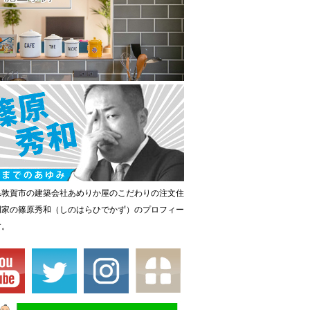
県敦賀市の建築会社あめりか屋のこだわりの注文住
門家の篠原秀和（しのはらひでかず）のプロフィー
す。