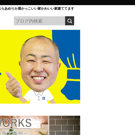
ならあめりか屋かっこいい家かわいい家建ててます