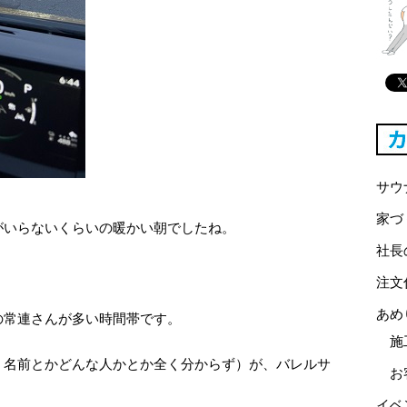
サウ
家づ
がいらないくらいの暖かい朝でしたね。
社長
注文
あめ
の常連さんが多い時間帯です。
施
、名前とかどんな人かとか全く分からず）が、バレルサ
お
イベ