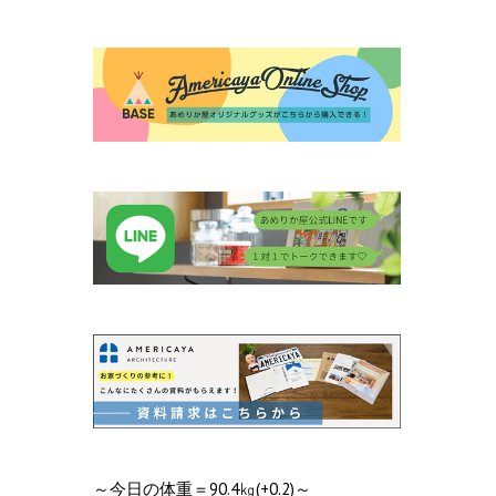
～今日の体重＝90.4㎏(+0.2)～