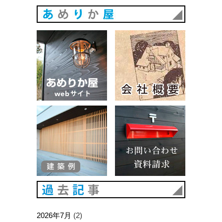
あめりか
あめりか屋WEBサイト
会社概要
建築例
お問い合
過去記事
2026年7月
(2)