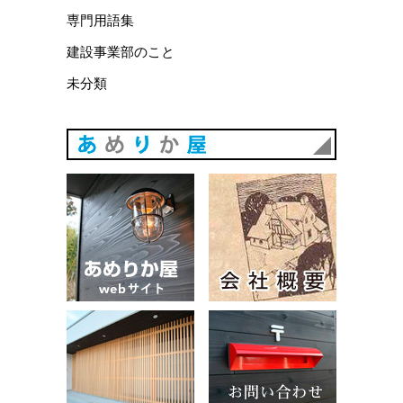
専門用語集
建設事業部のこと
未分類
あめりか
あめりか屋WEBサイト
会社概要
建築例
お問い合