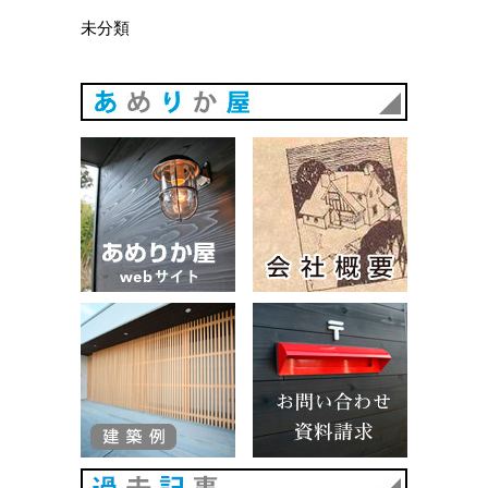
未分類
あめりか
あめりか屋WEBサイト
会社概要
建築例
お問い合
過去記事