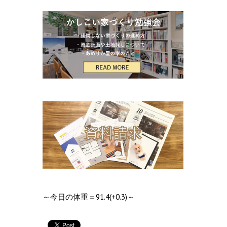
～今日の体重＝91.4(+0.3)～