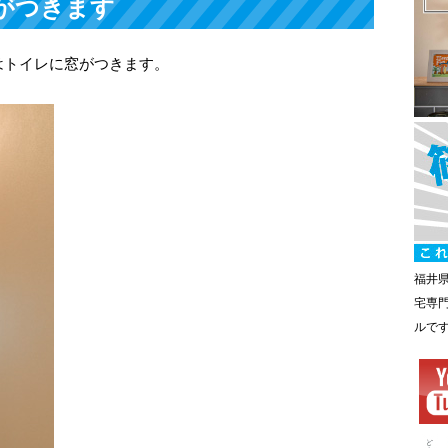
がつきます
はトイレに窓がつきます。
福井
宅専
ルで