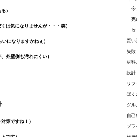
今
ある）
完
ぼくは気になりませんが・・・笑）
セ
賢い
らいになりますかねぇ）
失敗
が、外壁側も汚れにくい）
材料
設計
リフ
ぼく
ト
グル
自己
ー対策ですね！）
プラ
ストです）
旅行