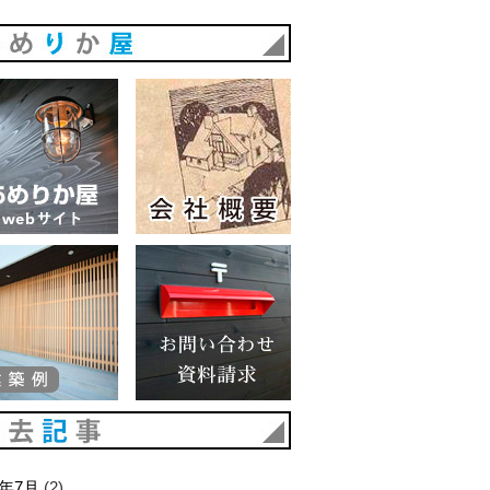
あめりか屋
あめりか屋WEBサイト
会社概要
建築例
お問い合わせ 資料請求
過去記事
6年7月
(2)