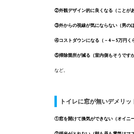
②外観デザイン的に良くなる（ことが
③外からの視線が気にならない（男の
④コストダウンになる（－4～5万円く
⑤掃除箇所が減る（室内側もそうです
など。
トイレに窓が無いデメリッ
①窓を開けて換気ができない（オイニ
②採光がとれない（朝も昼も電気はマ