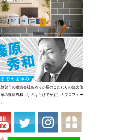
県敦賀市の建築会社あめりか屋のこだわりの注文住
門家の篠原秀和（しのはらひでかず）のプロフィー
す。