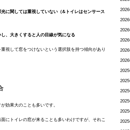
202
採光に関しては重視していない（&トイレはセンサース
202
202
いし、大きくすると人の目線が気になる
202
を重視して窓をつけないという選択肢を持つ傾向があり
202
202
202
202
合
202
202
すが効果大のことも多いです。
202
路面にトイレの窓が来ることも多いわけですが、それこ
202