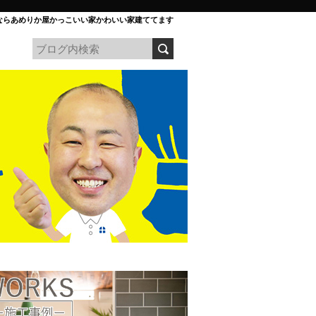
ならあめりか屋かっこいい家かわいい家建ててます