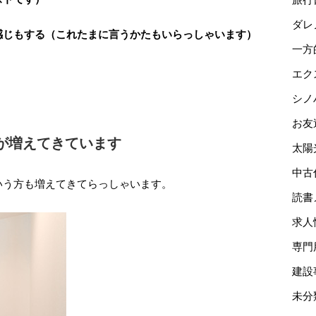
ダレ
感じもする（これたまに言うかたもいらっしゃいます）
一方
エク
シノ
お友
が増えてきています
太陽
中古
いう方も増えてきてらっしゃいます。
読書
求人
専門
建設
未分