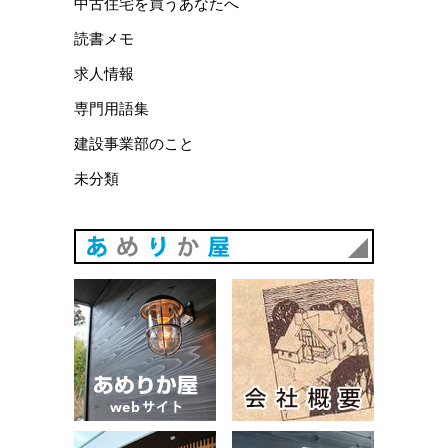
中古住宅を買うあなたへ
読書メモ
求人情報
専門用語集
建設事業部のこと
未分類
あめりか
あめりか屋WEBサイト
会社概要
建築例
お問い合