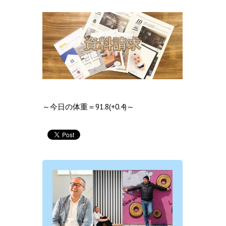
～今日の体重＝91.8(+0.4)～