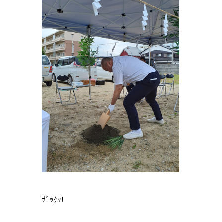
ｻﾞｯｸｯ!