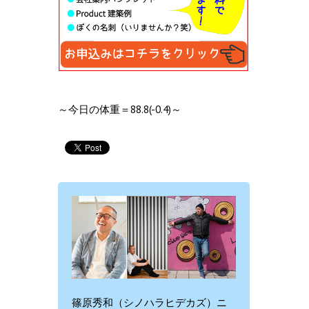
～今日の体重＝88.8(-0.4)～
篠原秀和（シノハラヒデカズ）ニ