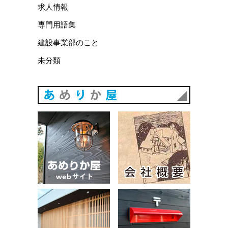
求人情報
専門用語集
建設事業部のこと
未分類
あめりか
あめりか屋WEBサイト
会社概要
建築例
お問い合