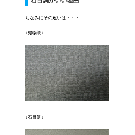
石目調がいい理由
ちなみにその違いは・・・
↓織物調↓
↓石目調↓