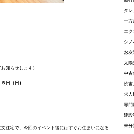
ダレ
一方
エク
シノ
お友
太陽
てお知らせします）
中古
、５日（日）
読書
求人
専門
建設
未分
注文住宅で、今回のイベント後にはすぐお住まいになる