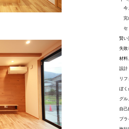
今
完
セ
賢い
失敗
材料
設計
リフ
ぼく
グル
自己
プラ
旅行