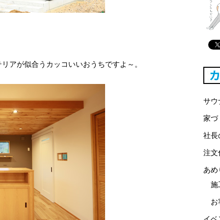
テリアが似合うカッコいいおうちですよ～。
サウ
家づ
社長
注文
あめ
施
お
イベ