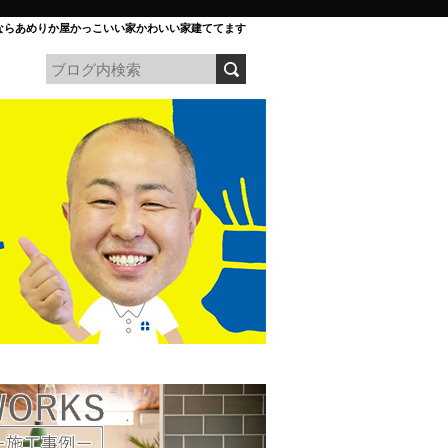
ならあめりか屋かっこいい家かわいい家建ててます