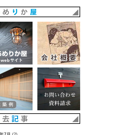
あめりか屋
あめりか屋WEBサイト
会社概要
建築例
お問い合わせ 資料請求
過去記事
6年7月
(2)