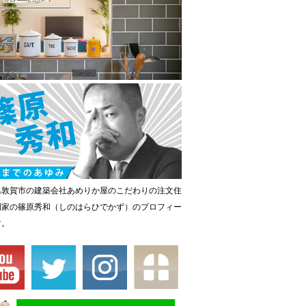
県敦賀市の建築会社あめりか屋のこだわりの注文住
門家の篠原秀和（しのはらひでかず）のプロフィー
す。