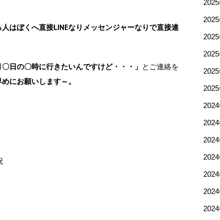
202
202
人はぼくへ直接LINEなりメッセンジャーなりで直接連
202
202
月〇日の〇時に行きたいんですけど・・・」
とご連絡を
202
早めにお願いします～。
202
202
202
202
202
況
202
202
202