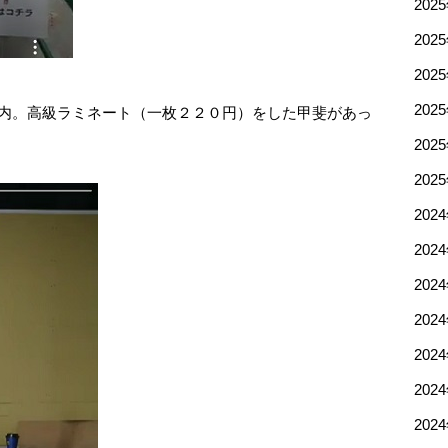
202
202
202
202
案内。高級ラミネート（一枚２２０円）をした甲斐があっ
202
202
202
202
202
202
202
202
202