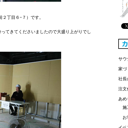
宮前２丁目６−７）です。
持ってきてくださいましたので大盛り上がりでし
サウ
家づ
社長
注文
あめ
施
お
イベ