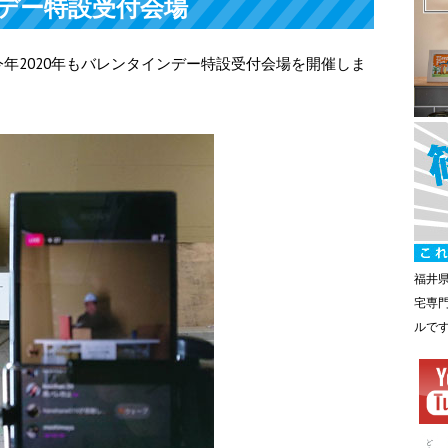
ンデー特設受付会場
年2020年もバレンタインデー特設受付会場を開催しま
福井
宅専
ルで