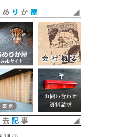
あめりか屋
あめりか屋WEBサイト
会社概要
建築例
お問い合わせ 資料請求
過去記事
6年7月
(2)