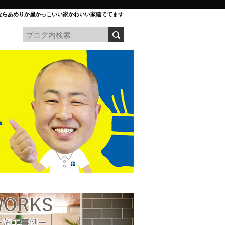
ならあめりか屋かっこいい家かわいい家建ててます