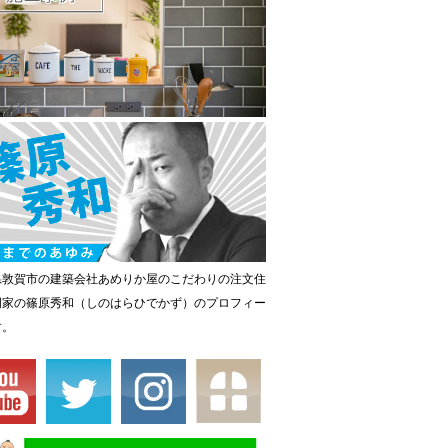
県敦賀市の建築会社あめりか屋のこだわりの注文住
門家の篠原秀和（しのはらひでかず）のプロフィー
す。