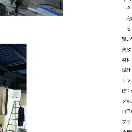
今
完
セ
賢い
失敗
材料
設計
リフ
ぼく
グル
自己
プラ
旅行