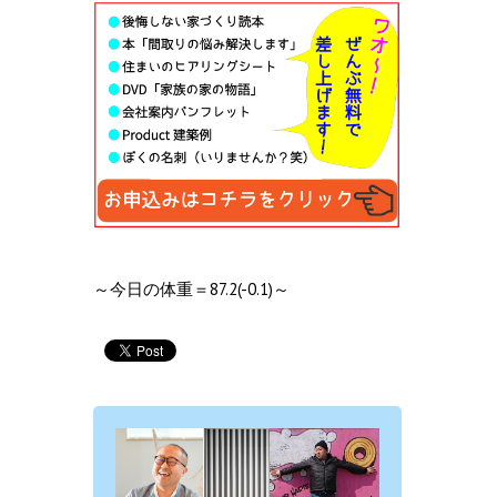
～今日の体重＝87.2(-0.1)～