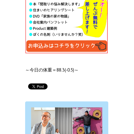
～今日の体重＝88.3(-0.5)～