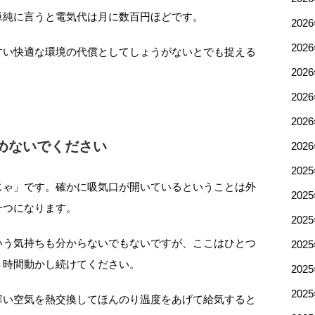
単純に言うと電気代は月に数百円ほどです。
202
202
すい快適な環境の代償としてしょうがないとでも捉える
202
202
202
めないでください
202
202
じゃ」です。確かに吸気口が開いているということは外
202
一つになります。
202
いう気持ちも分からないでもないですが、ここはひとつ
202
４時間動かし続けてください。
202
202
寒い空気を熱交換してほんのり温度をあげて給気すると