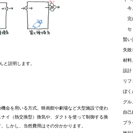
今
完
セ
賢い
失敗
材料
んと説明します。
設計
リフ
ぼく
グル
の機会を用いる方式。映画館や劇場など大型施設で使わ
自己
スナイ（熱交換型）換気や、ダクトを使って制御する換
プラ
す。しかし、当然費用はその分かかります。
旅行