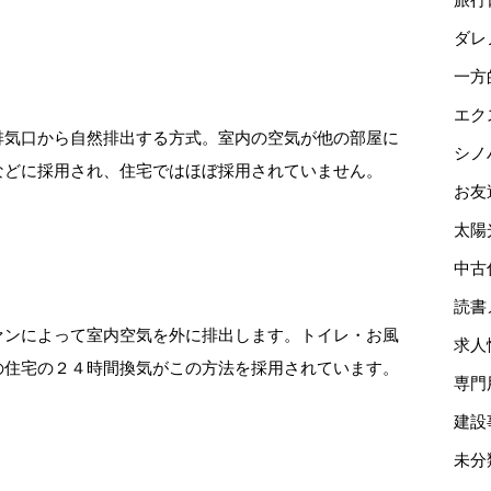
ダレ
一方
エク
排気口から自然排出する方式。室内の空気が他の部屋に
シノ
などに採用され、住宅ではほぼ採用されていません。
お友
太陽
中古
読書
ァンによって室内空気を外に排出します。トイレ・お風
求人
の住宅の２４時間換気がこの方法を採用されています。
専門
建設
未分