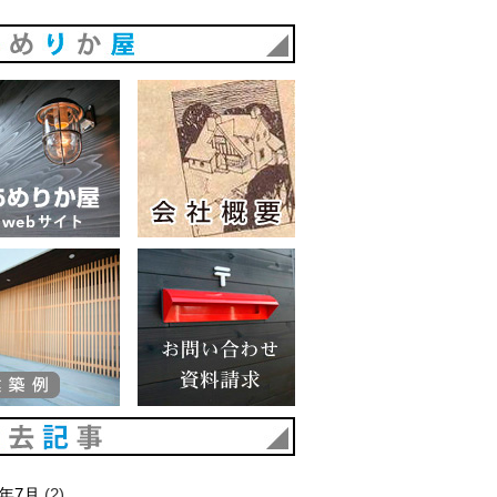
あめりか屋
あめりか屋WEBサイト
会社概要
建築例
お問い合わせ 資料請求
過去記事
6年7月
(2)