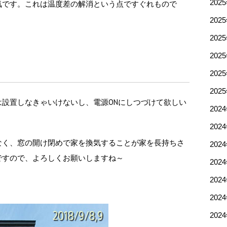
202
気です。これは温度差の解消という点ですぐれもので
202
202
202
202
202
設置しなきゃいけないし、電源ONにしつづけて欲しい
202
202
なく、窓の開け閉めで家を換気することが家を長持ちさ
202
ですので、よろしくお願いしますね～
202
202
202
202