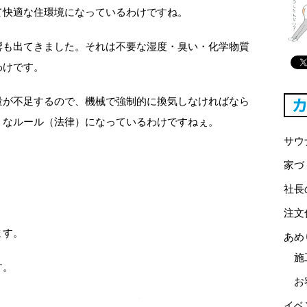
て快適な住環境になっているわけですね。
響も出てきました。それは不要な湿度・臭い・化学物質
わけです。
量が不足するので、機械で強制的に換気しなければなら
うなルール（法律）になっているわけですねぇ。
サウ
家づ
社長
注文
ます。
あめ
施
す。
お
イベ