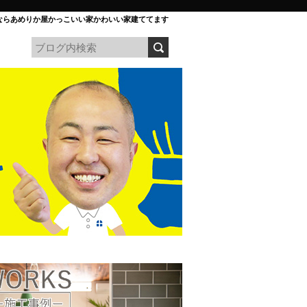
ならあめりか屋かっこいい家かわいい家建ててます