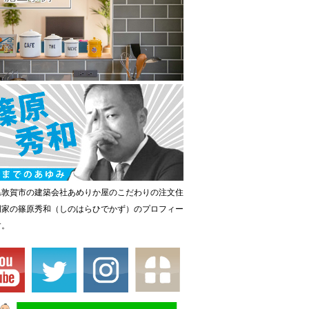
県敦賀市の建築会社あめりか屋のこだわりの注文住
門家の篠原秀和（しのはらひでかず）のプロフィー
す。