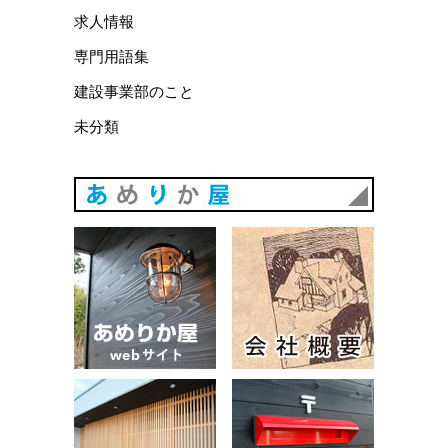
求人情報
専門用語集
建設事業部のこと
未分類
あめりか
あめりか屋WEBサイト
会社概要
建築例
お問い合