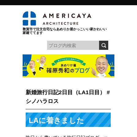
敦賀市で注文住宅ならあめりか屋かっこいい家かわいい
家建ててます
新婚旅行日記2日目（LA1日目） #
シノハラロス
LAに着きました