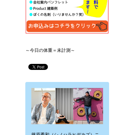
～今日の体重＝未計測～
篠原秀和（シノハラヒデカズ）ニ