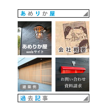
あめりか
あめりか屋WEBサイト
会社概要
建築例
お問い合
過去記事