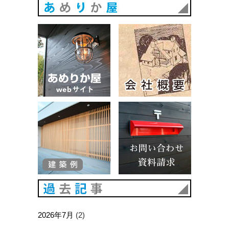
あめりか
あめりか屋WEBサイト
会社概要
建築例
お問い合
過去記事
2026年7月
(2)