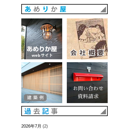
あめりか
あめりか屋WEBサイト
会社概要
建築例
お問い合
過去記事
2026年7月
(2)