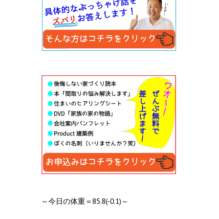
～今日の体重＝85.8(-0.1)～