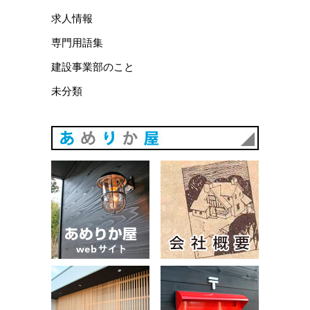
求人情報
専門用語集
建設事業部のこと
未分類
あめりか
あめりか屋WEBサイト
会社概要
建築例
お問い合