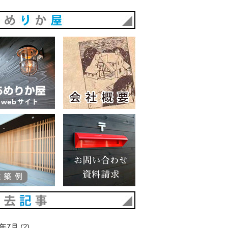
あめりか屋
あめりか屋WEBサイト
会社概要
建築例
お問い合わせ 資料請求
過去記事
6年7月
(2)