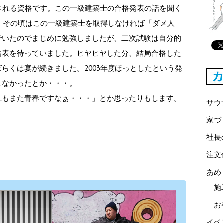
される資格です。この一級建築士の合格発表の話を聞く
す。その頃はこの一級建築士を取得しなければ「ダメ人
でいたのでまじめに勉強しましたが、二次試験は自分的
発表を待っていました。ヒヤヒヤした分、結局合格した
らくは宴が続きました。2003年度ほっとしたという発
しなかったとか・・・。
れもまた青春ですなぁ・・・」とか思ったりもします。
サウ
家づ
社長
注文
あめ
施
お
イベ