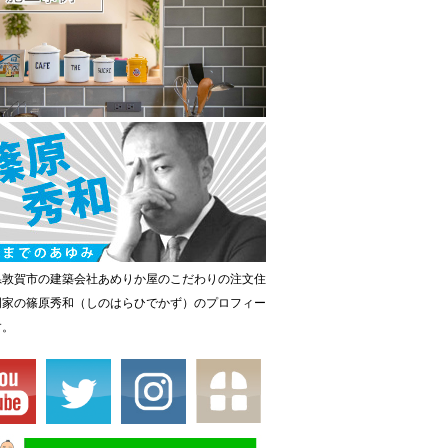
県敦賀市の建築会社あめりか屋のこだわりの注文住
門家の篠原秀和（しのはらひでかず）のプロフィー
す。