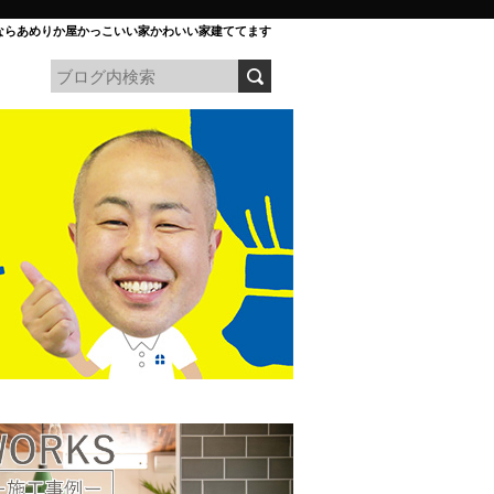
ならあめりか屋かっこいい家かわいい家建ててます