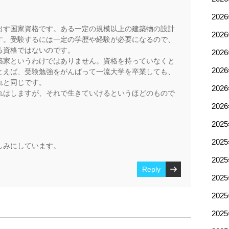
202
出す国家資格です。ある一定の規模以上の建築物の設計
202
す。受験するには一定の学歴や経験が必要になるので、
る資格ではないのです。
202
築家というわけではありません。資格を持っていなくと
202
とえば、受験勉強をがんばって一流大学を卒業しても、
れと同じです。
202
れはしますが、それで生きていけるというほどのもので
202
202
202
しみにしています。
202
Reply
202
202
202