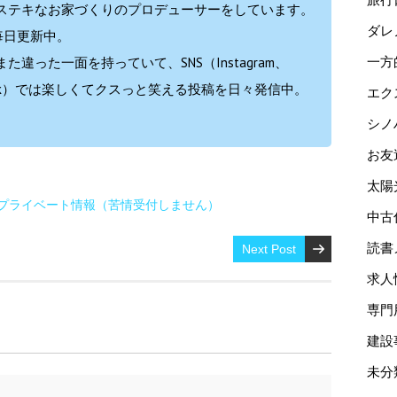
ステキなお家づくりのプロデューサーをしています。
ダレ
毎日更新中。
違った一面を持っていて、SNS（Instagram、
一方
ok、TikTok）では楽しくてクスっと笑える投稿を日々発信中。
エク
シノ
お友
太陽
プライベート情報（苦情受付しません）
中古
読書
Next Post
求人
専門
建設
未分