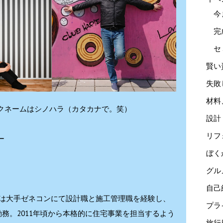
今
完
セ
賢い
失敗
材料
クネームはシノハラ（カタカナで。笑）
設計
リフ
ー
ぼく
グル
自己
の頃は大手ゼネコンにて設計職と施工管理職を経験し、
プラ
勤務。2011年頃から本格的に住宅事業を担当するよう
旅行