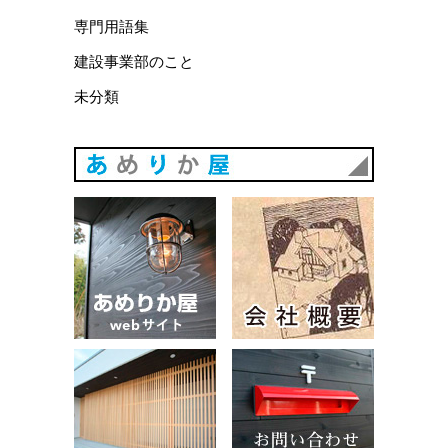
専門用語集
建設事業部のこと
未分類
あめりか
あめりか屋WEBサイト
会社概要
建築例
お問い合