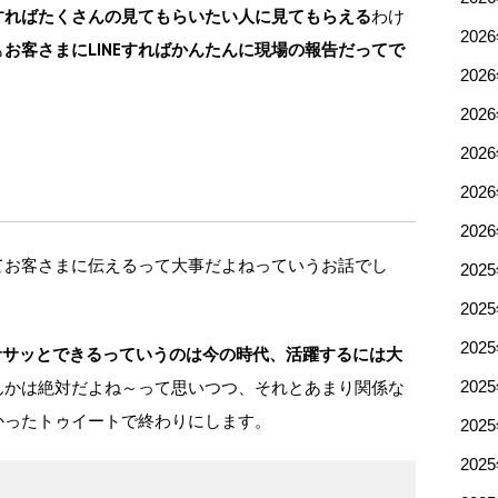
すればたくさんの見てもらいたい人に見てもらえる
わけ
202
も
お客さまにLINEすればかんたんに現場の報告だってで
202
202
202
202
202
てお客さまに伝えるって大事だよねっていうお話でし
202
202
202
ササッとできるっていうのは今の時代、活躍するには大
んかは絶対だよね～って思いつつ、それとあまり関係な
202
かったトゥイートで終わりにします。
202
202