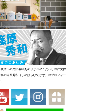
県敦賀市の建築会社あめりか屋のこだわりの注文住
門家の篠原秀和（しのはらひでかず）のプロフィー
す。