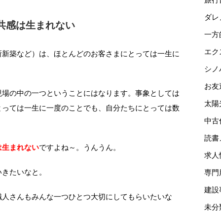
ダレ
共感は生まれない
一方
エク
所新築など）は、ほとんどのお客さまにとっては一生に
シノ
お友
現場の中の一つということにはなります。事象としては
太陽
とっては一生に一度のことでも、自分たちにとっては数
中古
読書
は生まれない
ですよね～。うんうん。
求人
いきたいなと。
専門
建設
職人さんもみんな一つひとつ大切にしてもらいたいな
未分