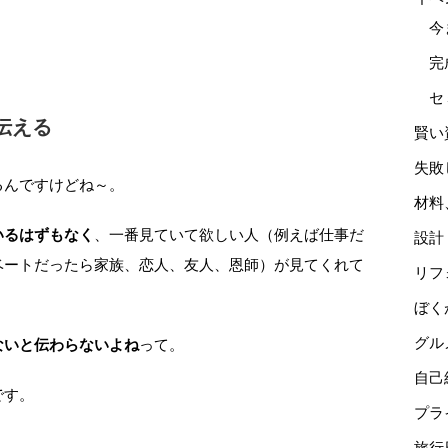
今
完
セ
伝える
賢い
失敗
るんですけどね～。
材料
いるはずもなく
、一番見ていて欲しい人（例えば仕事だ
設計
ベートだったら家族、恋人、友人、恩師）が見てくれて
リフ
ぼく
グル
ないと伝わらないよね
って。
自己
です。
プラ
旅行