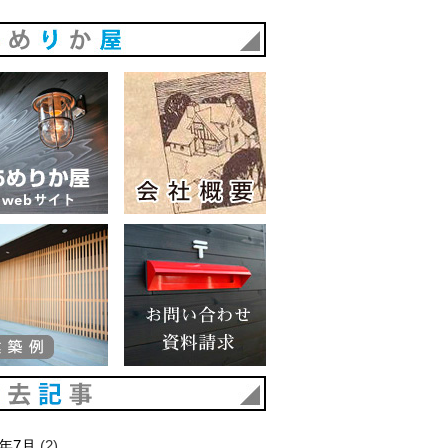
あめりか屋
あめりか屋WEBサイト
会社概要
建築例
お問い合わせ 資料請求
過去記事
6年7月
(2)