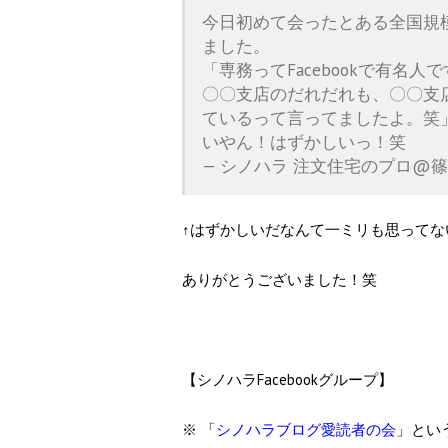
今日初めて会ったとある全国規
ました。
「専務ってFacebookで有名人
〇〇支店のだれだれも、〇〇支店の
ているって言ってましたよ。笑
いやん！はずかしいっ！笑
— シノハラ 注文住宅のプロ@篠原秀和
↑はずかしいだなんて一ミリも思ってな
ありがとうございました！笑
【シノハラFacebookグループ】
※ 「
シノハラブログ愛読者の会
」とい