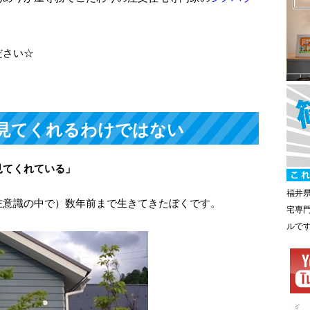
ださい☆
見てくれるわけではない
見てくれている」
福井
在意識の中で）数年前まで生きてきたぼくです。
宅専
ルで