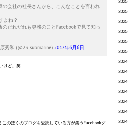
202
模の会社の社長さんから、こんなことを言われ
202
ですよね？
202
だれだれも専務のことFacebookで見て知っ
202
」
202
 (@23_submarine)
2017年6月6日
202
202
いけど。笑
202
202
202
202
202
202
うこのぼくのブログを愛読している方が集うFacebookグ