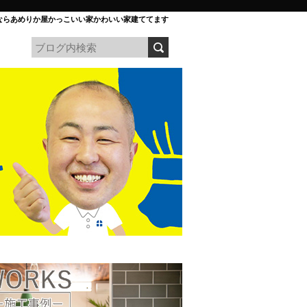
ならあめりか屋かっこいい家かわいい家建ててます