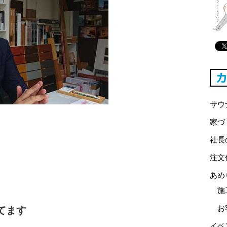
サウ
家づ
社長
注文
あめ
施
お
てます
イベ