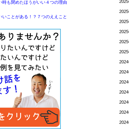
202
い時も閉めたほうがいい４つの理由
202
いいことがある！？７つのええこと
202
202
202
202
202
202
202
202
202
202
202