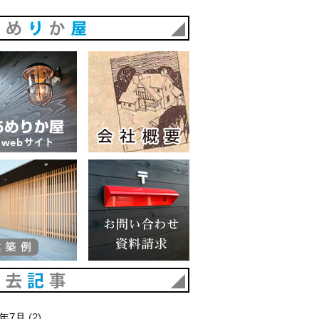
あめりか屋
あめりか屋WEBサイト
会社概要
建築例
お問い合わせ 資料請求
過去記事
6年7月
(2)