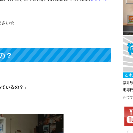
ださい☆
の？
福井
っているの？」
宅専
ルで