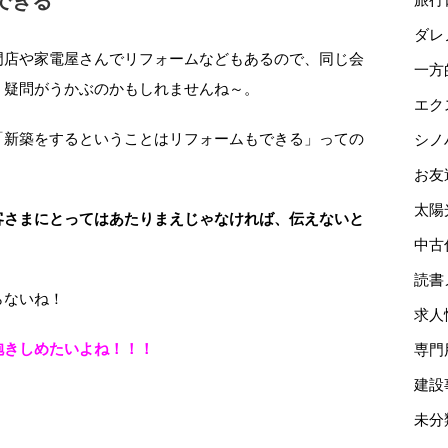
できる
ダレ
門店や家電屋さんでリフォームなどもあるので、同じ会
一方
う疑問がうかぶのかもしれませんね～。
エク
「新築をするということはリフォームもできる」っての
シノ
お友
太陽
客さまにとってはあたりまえじゃなければ、伝えないと
中古
読書
らないね！
求人
抱きしめたいよね！！！
専門
建設
未分