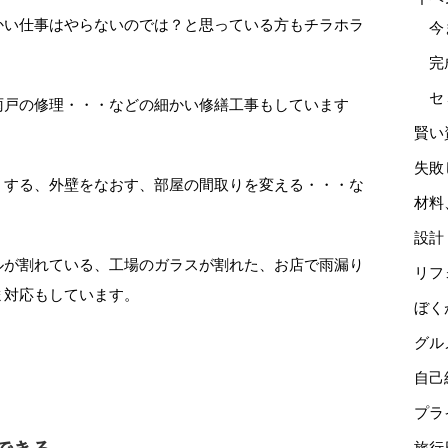
かい仕事はやらないのでは？と思っている方もチラホラ
今
完
セ
雨戸の修理・・・などの細かい修繕工事もしています
賢い
失敗
くする、外壁をなおす、部屋の間取りを変える・・・な
材料
。
設計
ルが割れている、工場のガラスが割れた、お店で雨漏り
リフ
ま対応もしています。
ぼく
グル
自己
プラ
旅行