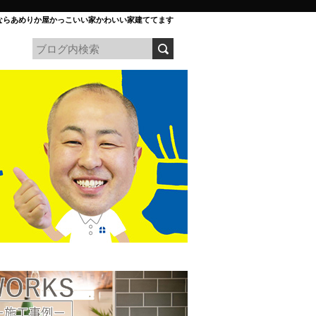
ならあめりか屋かっこいい家かわいい家建ててます