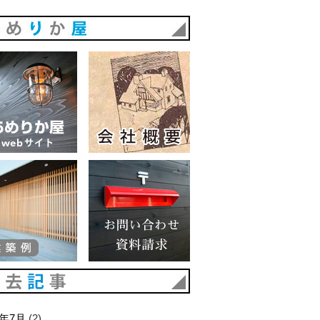
あめりか屋
あめりか屋WEBサイト
会社概要
建築例
お問い合わせ 資料請求
過去記事
6年7月
(2)