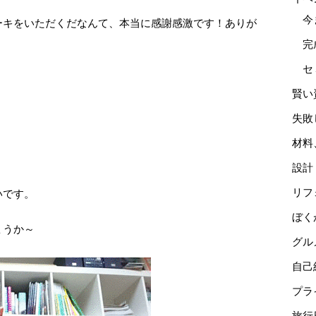
今
ーキをいただくだなんて、本当に感謝感激です！ありが
完
セ
賢い
失敗
材料
設計
リフ
いです。
ぼく
ょうか～
グル
自己
プラ
旅行