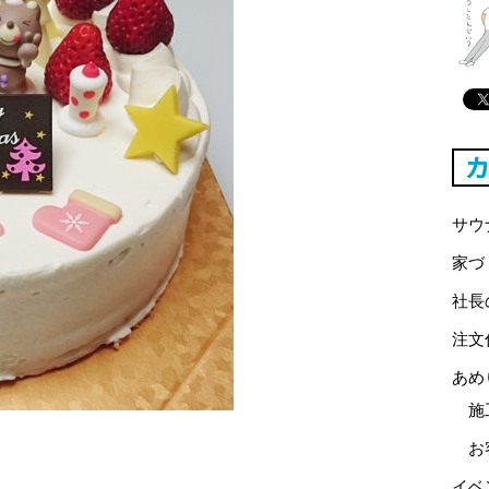
サウ
家づ
社長
注文
あめ
施
お
イベ