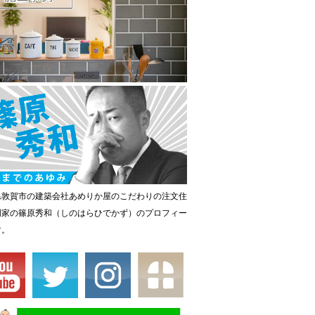
県敦賀市の建築会社あめりか屋のこだわりの注文住
門家の篠原秀和（しのはらひでかず）のプロフィー
す。