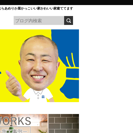
ならあめりか屋かっこいい家かわいい家建ててます