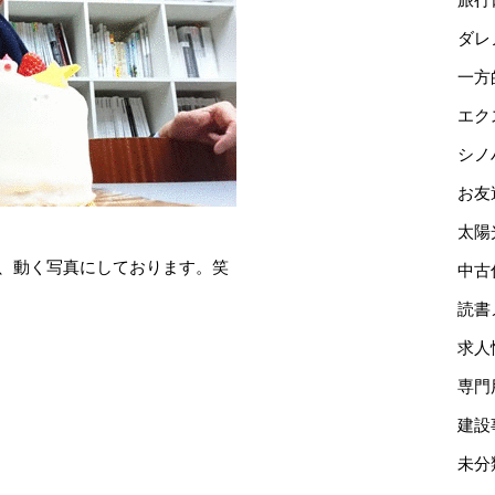
ダレ
一方
エク
シノ
お友
太陽
め、動く写真にしております。笑
中古
読書
求人
専門
建設
未分