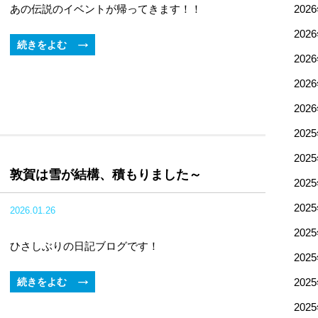
あの伝説のイベントが帰ってきます！！
202
202
続きをよむ
202
202
202
202
202
敦賀は雪が結構、積もりました～
202
202
2026.01.26
202
ひさしぶりの日記ブログです！
202
続きをよむ
202
202