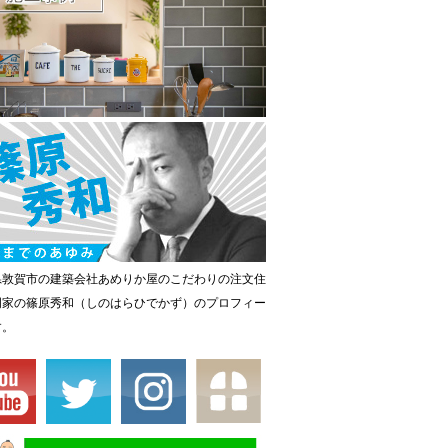
県敦賀市の建築会社あめりか屋のこだわりの注文住
門家の篠原秀和（しのはらひでかず）のプロフィー
す。