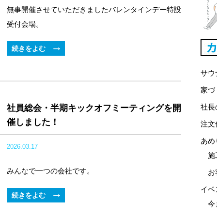
無事開催させていただきましたバレンタインデー特設
受付会場。
続きをよむ
サウ
家づ
社長
社員総会・半期キックオフミーティングを開
催しました！
注文
あめ
2026.03.17
施
みんなで一つの会社です。
お
イベ
続きをよむ
今