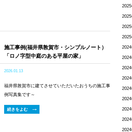
202
202
202
202
施工事例(福井県敦賀市・シンプルノート）
202
「ロノ字型中庭のある平屋の家」
202
202
2026.01.13
202
福井県敦賀市に建てさせていただいたおうちの施工事
202
例写真集です～
202
202
続きをよむ
202
202