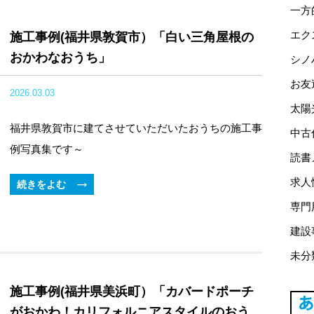
一方
エク
施工事例(福井県敦賀市）「白い三角屋根の
おかわなおうち」
シノ
お友
2026.03.03
太陽
福井県敦賀市に建てさせていただいたおうちの施工事
中古
例写真集です～
読書
求人
続きをよむ
専門
建設
未分
施工事例(福井県美浜町）「カバードポーチ
がおかわ！カリフォルニアスタイルのおう