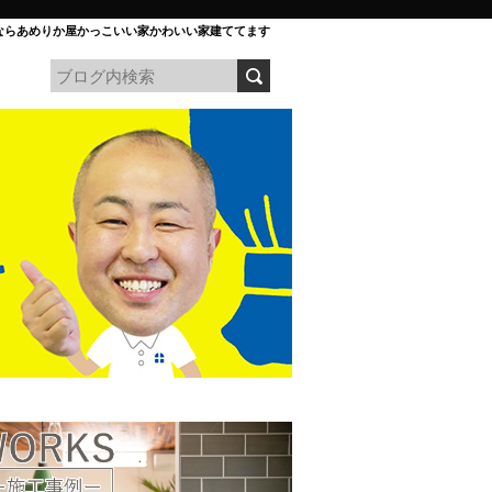
ならあめりか屋かっこいい家かわいい家建ててます