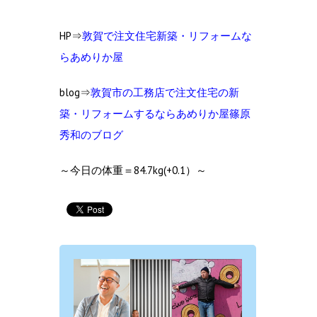
HP⇒
敦賀で注文住宅新築・リフォームな
らあめりか屋
blog⇒
敦賀市の工
務店で注文住宅の新
築・リフォームするならあめりか屋篠原
秀和のブログ
～今日の体重＝84.7kg(+0.1）～