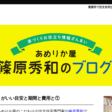
敦賀市で注文住宅
うがいい目安と期間と費用と①
あめりか屋のこだわりの注文住宅専門家の
篠原秀和
で