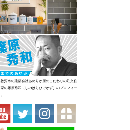
県敦賀市の建築会社あめりか屋のこだわりの注文住
門家の篠原秀和（しのはらひでかず）のプロフィー
す。