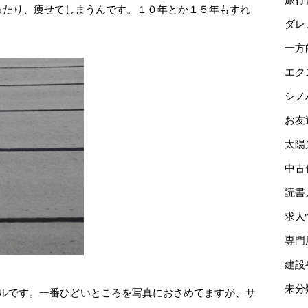
ったり、痩せてしまうんです。１０年とか１５年もすれ
ダレ
一方
エク
シノ
お友
太陽
中古
読書
求人
専門
建設
未分
ールです。一番ひどいところを写真におさめてますが、サ