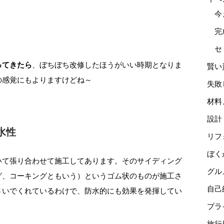
今
完
セ
ってきたら
、ぼちぼち改修したほうがいい時期となりま
賢い
の感覚にもよりますけどね～
失敗
材料
設計
水性
リフ
ぼく
いて張り合わせて施工してあります。そのサイディング
グル
グ、コーキングともいう）というゴム状のものが施工さ
自己
さいでくれているわけで、防水的にも効果を発揮してい
プラ
旅行