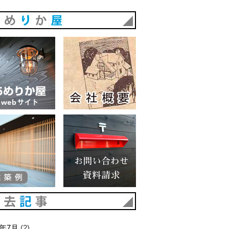
あめりか屋
あめりか屋WEBサイト
会社概要
建築例
お問い合わせ 資料請求
過去記事
6年7月
(2)