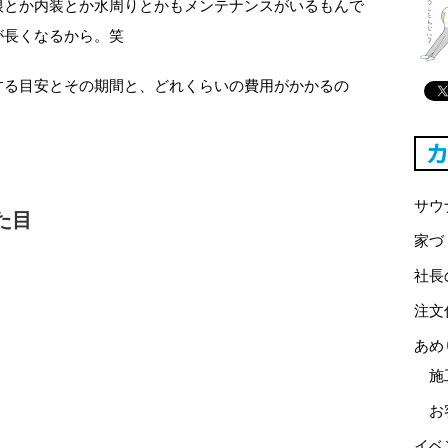
根とか内装とか水周りとかもメンテナンスがいるもんで
が長くなるから。笑
する目安とその期間と、どれくらいの費用がかかるの
。
サウ
た目
家づ
社長
注文
あめ
施
お
イベ