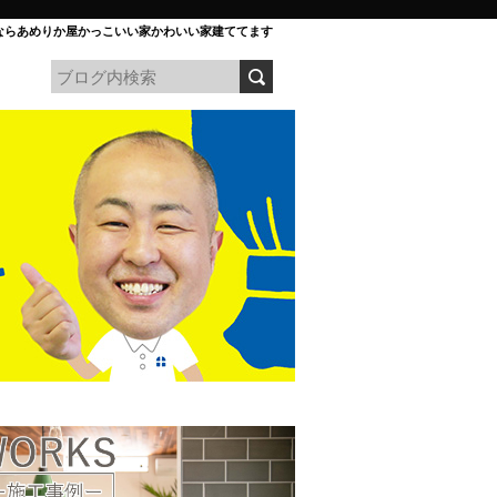
ならあめりか屋かっこいい家かわいい家建ててます