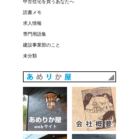
中古住宅を買うあなたへ
読書メモ
求人情報
専門用語集
建設事業部のこと
未分類
あめりか
あめりか屋WEBサイト
会社概要
建築例
お問い合