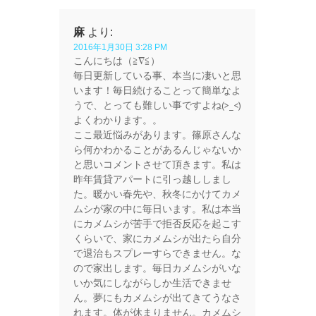
麻
より:
2016年1月30日 3:28 PM
こんにちは（≧∇≦）
毎日更新している事、本当に凄いと思
います！毎日続けることって簡単なよ
うで、とっても難しい事ですよね(>_<)
よくわかります。。
ここ最近悩みがあります。篠原さんな
ら何かわかることがあるんじゃないか
と思いコメントさせて頂きます。私は
昨年賃貸アパートに引っ越ししまし
た。暖かい春先や、秋冬にかけてカメ
ムシが家の中に毎日います。私は本当
にカメムシが苦手で拒否反応を起こす
くらいで、家にカメムシが出たら自分
で退治もスプレーすらできません。な
ので家出します。毎日カメムシがいな
いか気にしながらしか生活できませ
ん。夢にもカメムシが出てきてうなさ
れます。体が休まりません。カメムシ