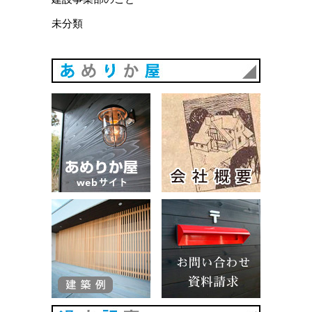
未分類
あめりか
あめりか屋WEBサイト
会社概要
建築例
お問い合