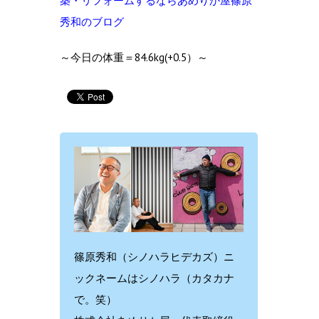
築・リフォームするならあめりか屋篠原
秀和のブログ
～今日の体重＝84.6kg(+0.5）～
篠原秀和（シノハラヒデカズ）ニ
ックネームはシノハラ（カタカナ
で。笑）