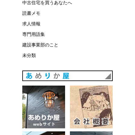
中古住宅を買うあなたへ
読書メモ
求人情報
専門用語集
建設事業部のこと
未分類
あめりか
あめりか屋WEBサイト
会社概要
建築例
お問い合