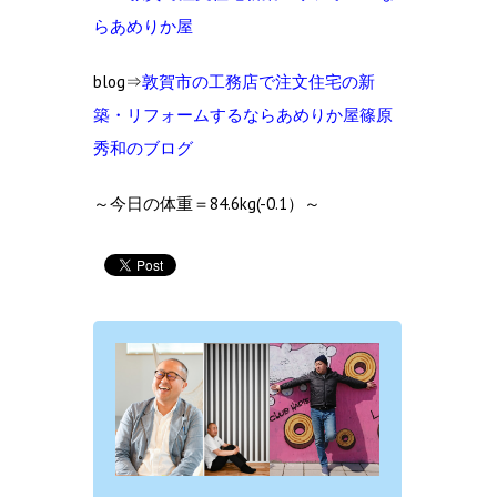
らあめりか屋
blog⇒
敦賀市の工務店で注文住宅の新
築・リフォームするならあめりか屋篠原
秀和のブログ
～今日の体重＝84.6kg(-0.1）～