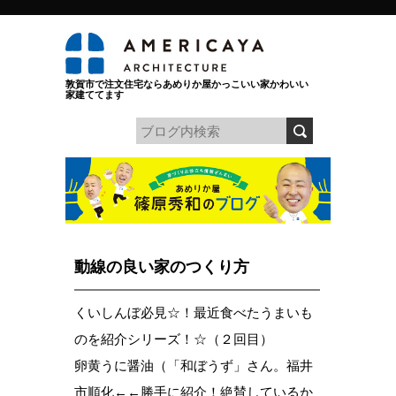
敦賀市で注文住宅ならあめりか屋かっこいい家かわいい
家建ててます
動線の良い家のつくり方
くいしんぼ必見☆！最近食べたうまいも
のを紹介シリーズ！☆（２回目）
卵黄うに醤油（「和ぼうず」さん。福井
市順化←←勝手に紹介！絶賛しているか