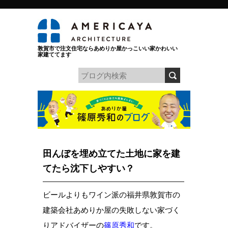
敦賀市で注文住宅ならあめりか屋かっこいい家かわいい
家建ててます
田んぼを埋め立てた土地に家を建
てたら沈下しやすい？
ビールよりもワイン派の福井県敦賀市の
建築会社あめりか屋の失敗しない家づく
りアドバイザーの
篠原秀和
です。