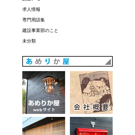
求人情報
専門用語集
建設事業部のこと
未分類
あめりか
あめりか屋WEBサイト
会社概要
建築例
お問い合