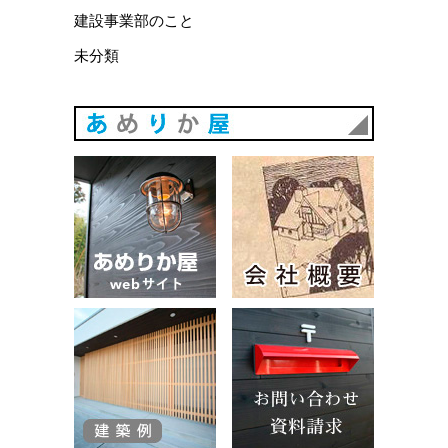
建設事業部のこと
未分類
あめりか
あめりか屋WEBサイト
会社概要
建築例
お問い合