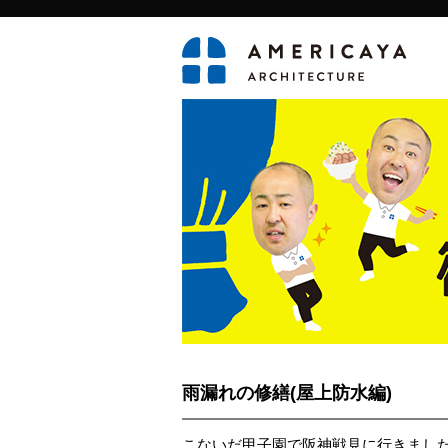
雨漏れの修繕(屋上防水編)
こないだ甲子園で阪神戦見に行きまし