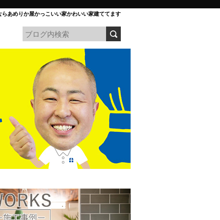
ならあめりか屋かっこいい家かわいい家建ててます