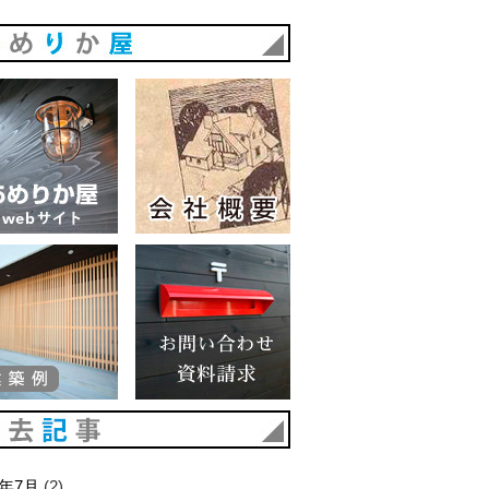
あめりか屋
あめりか屋WEBサイト
会社概要
建築例
お問い合わせ 資料請求
過去記事
6年7月
(2)