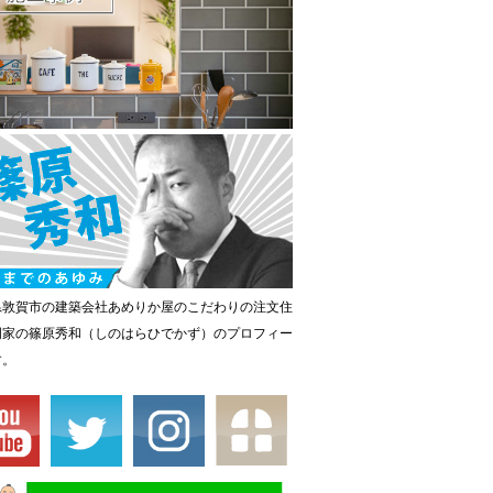
県敦賀市の建築会社あめりか屋のこだわりの注文住
門家の篠原秀和（しのはらひでかず）のプロフィー
す。