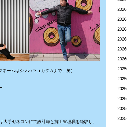
202
202
202
202
202
202
202
クネームはシノハラ（カタカナで。笑）
202
ー
202
202
202
202
の頃は大手ゼネコンにて設計職と施工管理職を経験し、