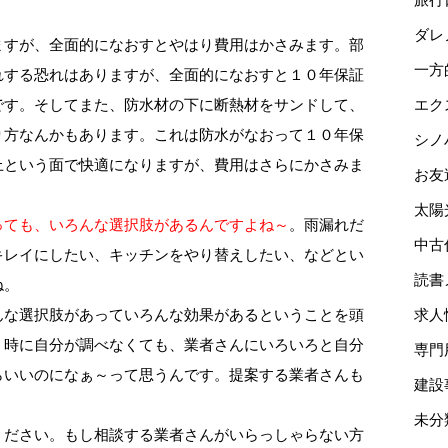
ダレ
ますが、全面的になおすとやはり費用はかさみます。部
一方
れする恐れはありますが、全面的になおすと１０年保証
です。そしてまた、防水材の下に断熱材をサンドして、
エク
り方なんかもあります。これは防水がなおって１０年保
シノ
上という面で快適になりますが、費用はさらにかさみま
お友
太陽
っても、いろんな選択肢があるんですよね～
。雨漏れだ
中古
キレイにしたい、キッチンをやり替えしたい、などとい
読書
ね。
んな選択肢があっていろんな効果があるということを頭
求人
う時に自分が調べなくても、業者さんにいろいろと自分
専門
らいいのになぁ～って思うんです。提案する業者さんも
建設
未分
ください。もし相談する業者さんがいらっしゃらない方