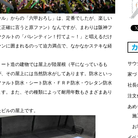
ール」からの「六甲おろし」は、定番でしたが、楽しい
（正確に言うと原ファン）なんですが、まわりは阪神フ
ヤクルトの「バレンティン！打てよ～！」と唱えるだけ
ァンに囲まれるのって迫力満点で、なかなかステキな経
サウ
リート造の建物では屋上が陸屋根（平になっているも
が、その屋上には当然防水がしてあります。防水といっ
家づ
ファルト防水・シート防水・ＦＲＰ防水・ウレタン防水
社長
ます。また、その種類によって耐用年数もさまざまあり
注文
あめ
たビルの屋上です。
施
お
イベ