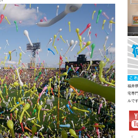
福井
宅専
ルで