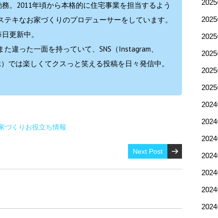
202
勤務。2011年頃から本格的に住宅事業を担当するよう
ステキなお家づくりのプロデューサーをしています。
202
毎日更新中。
202
違った一面を持っていて、SNS（Instagram、
202
ok、TikTok）では楽しくてクスっと笑える投稿を日々発信中。
202
202
202
202
家づくりお役立ち情報
202
Next Post
202
202
202
202