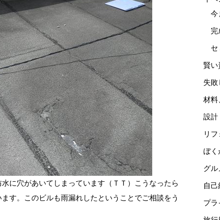
今
完
セ
賢い
失敗
材料
設計
リフ
ぼく
グル
防水に穴があいてしまっています（ＴＴ）こうなったら
自己
います。このビルも雨漏れしたということでご相談をう
プラ
旅行