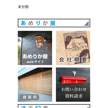
未分類
あめりか
あめりか屋WEBサイト
会社概要
建築例
お問い合
過去記事