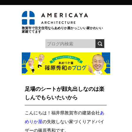
敦賀市で注文住宅ならあめりか屋かっこいい家かわいい
家建ててます
足場のシートが顔丸出しなのは楽
しんでもらいたいから
こんにちは！福井県敦賀市の建築会社
あ
めりか屋
の失敗しない家づくりアドバイ
ザーの篠原秀和です。