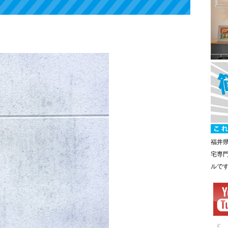
福井
宅専
ルで