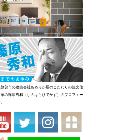
県敦賀市の建築会社あめりか屋のこだわりの注文住
門家の篠原秀和（しのはらひでかず）のプロフィー
す。