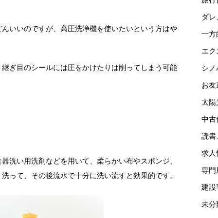
ダレ
ぜんいいのですが、高圧洗浄機を使いたいという方はや
一方
エク
、継ぎ目のシールには圧をかけたりは削ってしまう可能
シノ
お友
太陽
中古
読書
求人
食器洗い用洗剤などを用いて、柔らかい布やスポンジ、
専門
く洗って、その後流水で十分に洗い流すと効果的です。
建設
未分