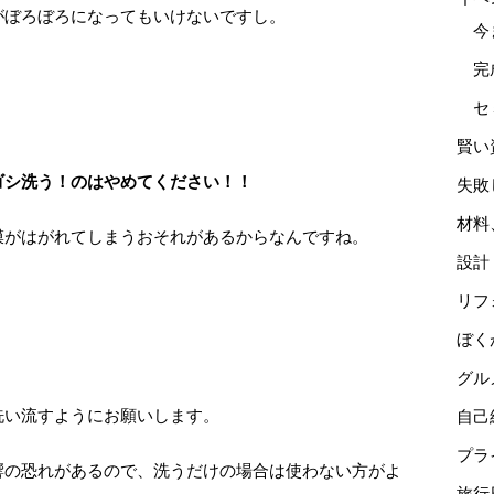
がぼろぼろになってもいけないですし。
今
完
セ
賢い
ゴシ洗う！のはやめてください！！
失敗
材料
膜がはがれてしまうおそれがあるからなんですね。
設計
リフ
ぼく
グル
洗い流すようにお願いします。
自己
プラ
響の恐れがあるので、洗うだけの場合は使わない方がよ
旅行