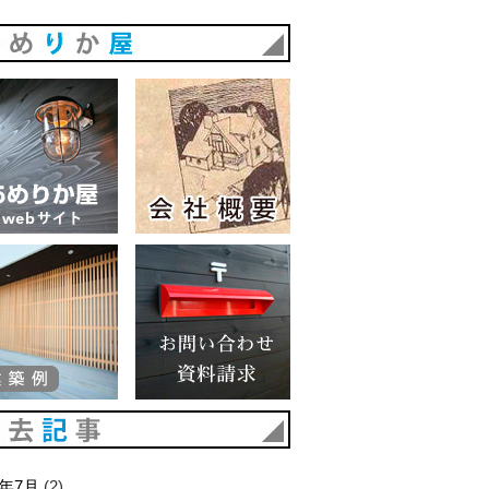
あめりか屋
あめりか屋WEBサイト
会社概要
建築例
お問い合わせ 資料請求
過去記事
6年7月
(2)