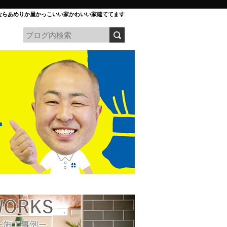
ならあめりか屋かっこいい家かわいい家建ててます