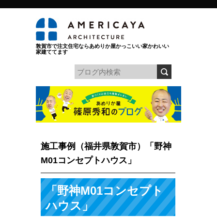
敦賀市で注文住宅ならあめりか屋かっこいい家かわいい
家建ててます
施工事例（福井県敦賀市）「野神
M01コンセプトハウス」
「野神M01コンセプト
ハウス」