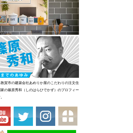
県敦賀市の建築会社あめりか屋のこだわりの注文住
門家の篠原秀和（しのはらひでかず）のプロフィー
す。