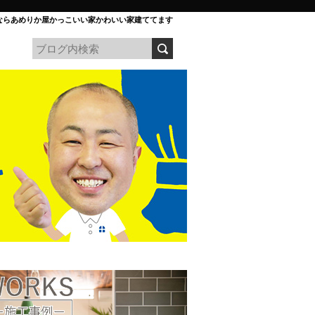
ならあめりか屋かっこいい家かわいい家建ててます