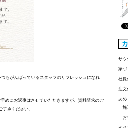
サウ
家づ
いつもがんばっているスタッフのリフレッシュになれ
社長
注文
あめ
的お早めにお返事はさせていただきますが、資料請求のご
施
をご了承ください。
お
イベ