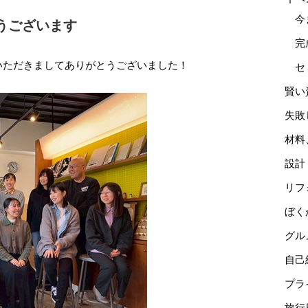
今
うございます
完
いただきましてありがとうございました！
セ
賢い
失敗
材料
設計
リフ
ぼく
グル
自己
プラ
旅行