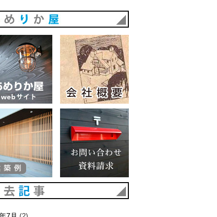
あめりか屋
あめりか屋WEBサイト
会社概要
建築例
お問い合わせ 資料請求
過去記事
6年7月
(2)