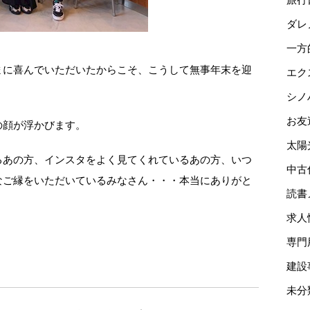
ダレ
一方
まに喜んでいただいたからこそ、こうして無事年末を迎
エク
シノ
お友
の顔が浮かびます。
太陽
るあの方、インスタをよく見てくれているあの方、いつ
中古
なご縁をいただいているみなさん・・・本当にありがと
読書
求人
専門
建設
未分