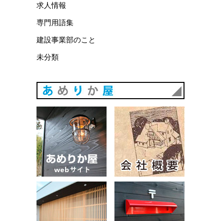
求人情報
専門用語集
建設事業部のこと
未分類
あめりか
あめりか屋WEBサイト
会社概要
建築例
お問い合