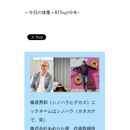
～今日の体重＝87.5㎏(+0.4)～
篠原秀和（シノハラヒデカズ）ニ
ックネームはシノハラ（カタカナ
で。笑）
株式会社あめりか屋 代表取締役