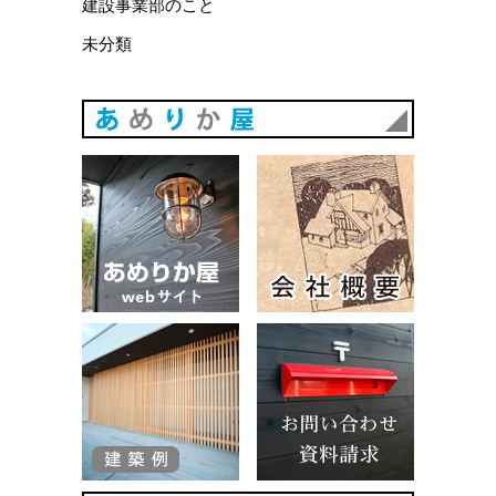
建設事業部のこと
未分類
あめりか
あめりか屋WEBサイト
会社概要
建築例
お問い合