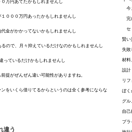
００万円あてたかもしれませんし
今
が１０００万円あったかもしれませんし
完
セ
地代金がかかってないかもしれませんし
賢い
あるので、月々抑えているだけなのかもしれませんし
失敗
材料
が違っているだけかもしれませんし
設計
も前提がぜんぜん違い可能性がありますね。
リフ
ーンをいくら借りてるからというのは全く参考にならな
ぼく
グル
自己
プラ
れ違う
旅行