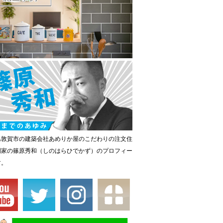
県敦賀市の建築会社あめりか屋のこだわりの注文住
門家の篠原秀和（しのはらひでかず）のプロフィー
す。