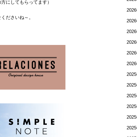
の方にしてもらってます）
202
せくださいね～。
202
202
202
202
202
202
202
202
202
202
202