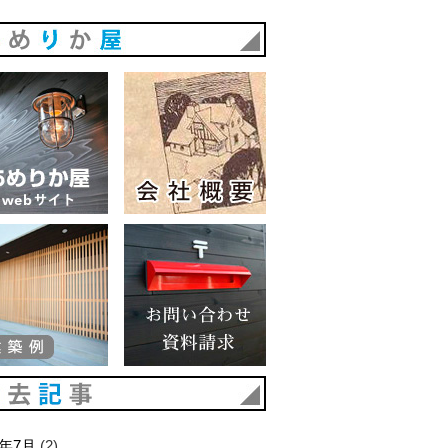
あめりか屋
あめりか屋WEBサイト
会社概要
建築例
お問い合わせ 資料請求
過去記事
6年7月
(2)