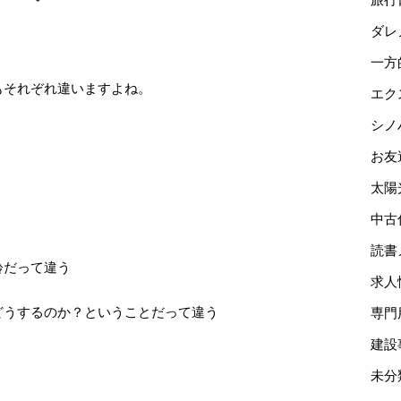
ダレ
一方
もそれぞれ違いますよね。
エク
シノ
お友
太陽
中古
読書
齢だって違う
求人
どうするのか？ということだって違う
専門
建設
未分