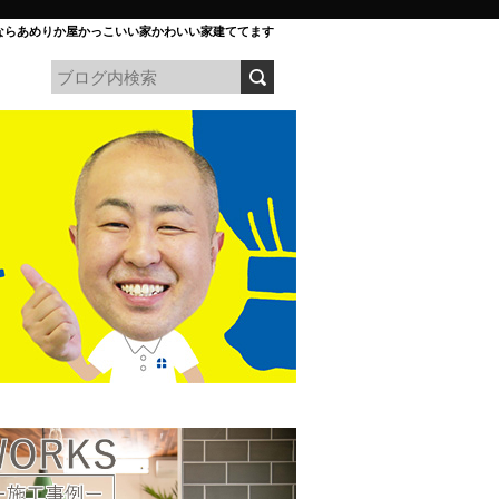
ならあめりか屋かっこいい家かわいい家建ててます