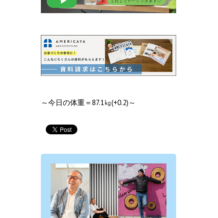
～今日の体重＝87.1㎏(+0.2)～