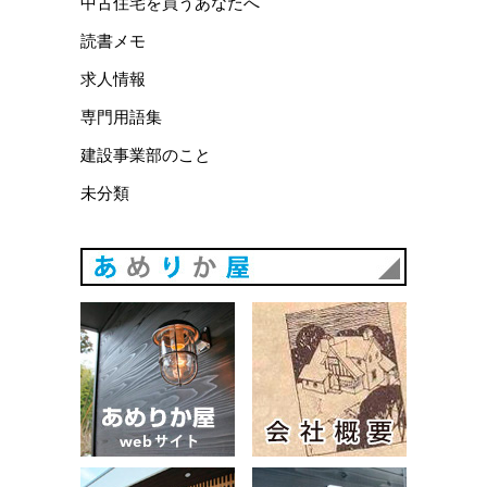
中古住宅を買うあなたへ
読書メモ
求人情報
専門用語集
建設事業部のこと
未分類
あめりか
あめりか屋WEBサイト
会社概要
建築例
お問い合