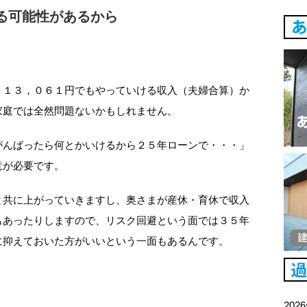
る可能性があるから
１１３，０６１円でもやっていける収入（夫婦合算）か
家庭では全然問題ないかもしれません。
がんばったら何とかいけるから２５年ローンで・・・」
意が必要です。
と共に上がっていきますし、奥さまが産休・育休で収入
もあったりしますので、リスク回避という面では３５年
に抑えておいた方がいいという一面もあるんです。
202