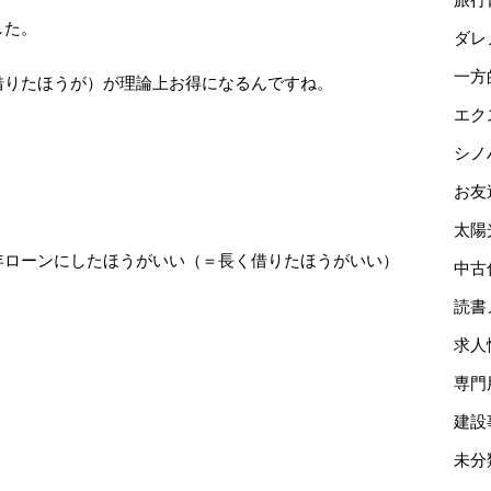
した。
ダレ
一方
借りたほうが）が理論上お得になるんですね。
エク
シノ
お友
太陽
年ローンにしたほうがいい（＝長く借りたほうがいい）
中古
読書
求人
専門
。
建設
未分