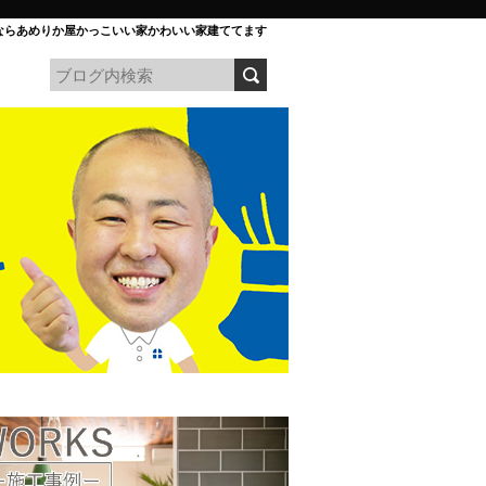
ならあめりか屋かっこいい家かわいい家建ててます