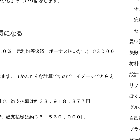
いかもよっていう話をします。
今
完
セ
得になる
賢い
.０％、元利均等返済、ボーナス払いなし）で３０００
失敗
材料
設計
みます。（かんたんな計算ですので、イメージでとらえ
リフ
ぼく
円で、総支払額は約３３，９１８，３７７円
グル
で、総支払額は約３５，５６０，０００円
自己
プラ
旅行