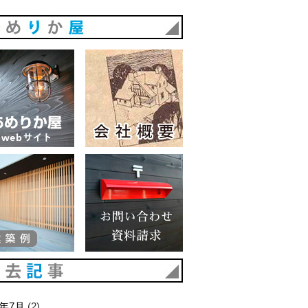
あめりか屋
あめりか屋WEBサイト
会社概要
建築例
お問い合わせ 資料請求
過去記事
6年7月
(2)