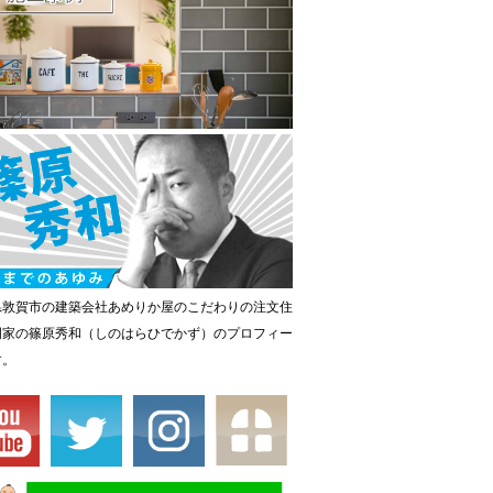
県敦賀市の建築会社あめりか屋のこだわりの注文住
門家の篠原秀和（しのはらひでかず）のプロフィー
す。