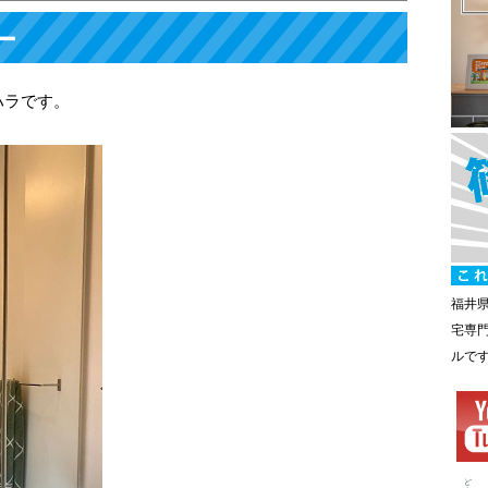
ー
ハラです。
福井
宅専
ルで