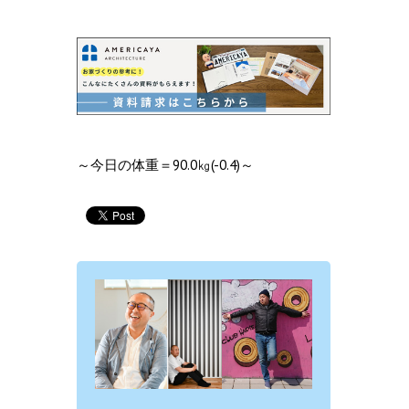
～今日の体重＝90.0㎏(-0.4)～