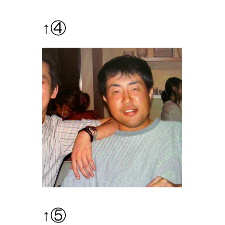
↑④
↑⑤