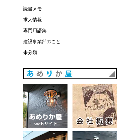
読書メモ
求人情報
専門用語集
建設事業部のこと
未分類
あめりか
あめりか屋WEBサイト
会社概要
建築例
お問い合