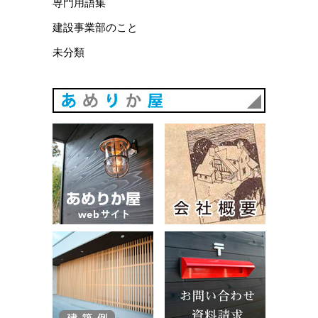
専門用語集
建設事業部のこと
未分類
あめりか
あめりか屋WEBサイト
会社概要
建築例
お問い合