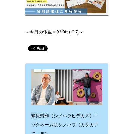
～今日の体重＝92.0㎏(‐0.2)～
篠原秀和（シノハラヒデカズ）ニ
ックネームはシノハラ（カタカナ
で。笑）