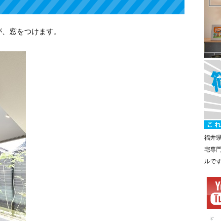
が、窓をつけます。
福井
宅専
ルで