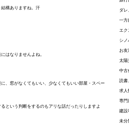
～結構ありますね。汗
ダレ
一方
エク
シノ
お友
肢にはなりませんよね。
太陽
中古
読書
逆に、窓がなくてもいい、少なくてもいい部屋・スペー
求人
専門
するという判断をするのもアリな話だったりしますよ
建設
未分