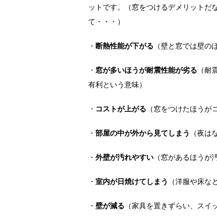
ットです。（窓をつけるデメリットだ
て・・・）
・
断熱性能が下がる
（壁と窓では壁の
・
窓が多いほうが耐震性能が劣る
（耐
有利という意味）
・
コストが上がる
（窓をつけたほうが
・
部屋の中が外から見てしまう
（夜は
・
外壁が汚れやすい
（窓があるほうが
・
室内が日焼けてしまう
（洋服や床な
・
壁が減る
（家具を置きずらい、スイ