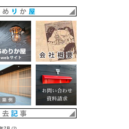
あめりか屋
あめりか屋WEBサイト
会社概要
建築例
お問い合わせ 資料請求
過去記事
6年7月
(2)