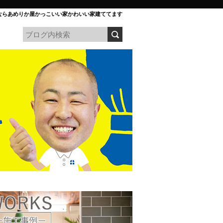
ならあめりか屋かっこいい家かわいい家建ててます