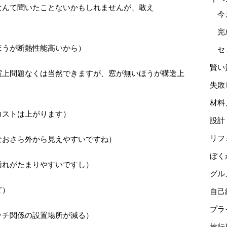
なんて聞いたことないかもしれませんが、敢え
今
完
ほうが断熱性能高いから）
セ
賢い
震上問題なくは当然できますが、窓が無いほうが構造上
失敗
材料
コストは上がります）
設計
リフ
なおさら外から見えやすいですね）
ぼく
汚れがたまりやすいですし）
グル
ど）
自己
プラ
ッチ関係の設置場所が減る）
旅行