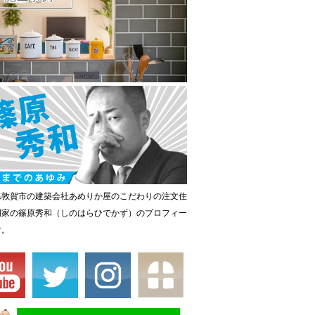
県敦賀市の建築会社あめりか屋のこだわりの注文住
門家の篠原秀和（しのはらひでかず）のプロフィー
す。