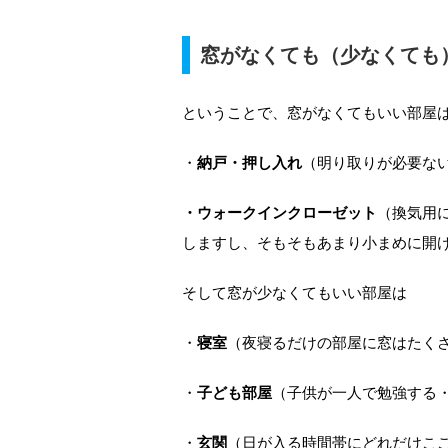
窓がなくても（少なくても
ということで、窓がなくてもいい部屋
・
納戸・押し入れ
（明り取りが必要な
・ウォークインクローゼット
（換気用
しますし、そもそもあまり小まめに開
そして窓が少なくてもいい部屋は
・
寝室
（夜寝るだけの部屋に窓はたく
・
子ども部屋
（子供が一人で勉強する
・
玄関
（日が入る時間帯にどれだけこ