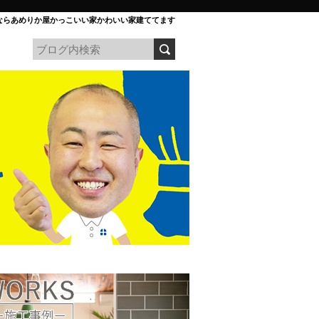
ならあめりか屋かっこいい家かわいい家建ててます