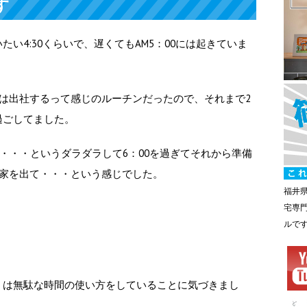
す
い4:30くらいで、遅くてもAM5：00には起きていま
）
には出社するって感じのルーチンだったので、それまで2
過ごしてました。
り・・・というダラダラして6：00を過ぎてそれから準備
は家を出て・・・という感じでした。
福井
宅専
ルで
くは無駄な時間の使い方をしていることに気づきまし