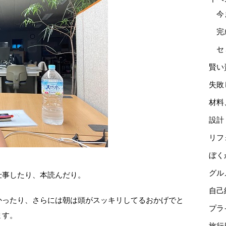
今
完
セ
賢い
失敗
材料
設計
リフ
ぼく
グル
仕事したり、本読んだり。
自己
かったり、さらには朝は頭がスッキリしてるおかげでと
プラ
ます。
旅行