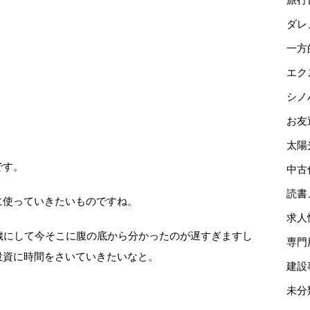
ダレ
一方
エク
シノ
お友
太陽
です。
中古
読書
に使っていきたいものですね。
求人
歳にして今そこに腹の底から分かったのが遅すぎますし
専門
投資に時間をさいていきたいなと。
建設
未分