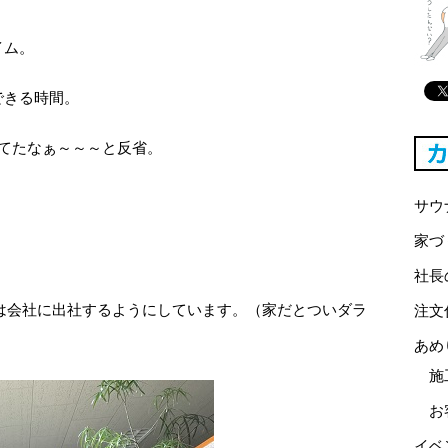
イム。
できる時間。
てたなぁ～～～と反省。
サウ
家づ
社長
0には会社に出社するようにしています。（家だとついダラ
注文
あめ
施
お
イベ