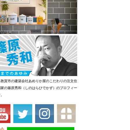
県敦賀市の建築会社あめりか屋のこだわりの注文住
門家の篠原秀和（しのはらひでかず）のプロフィー
す。