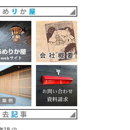
あめりか屋
あめりか屋WEBサイト
会社概要
建築例
お問い合わせ 資料請求
過去記事
6年7月
(2)