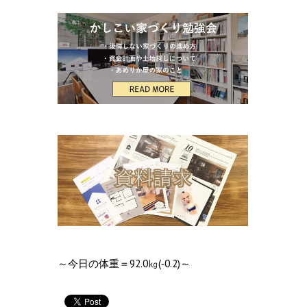
～今日の体重＝92.0㎏(‐0.2)～